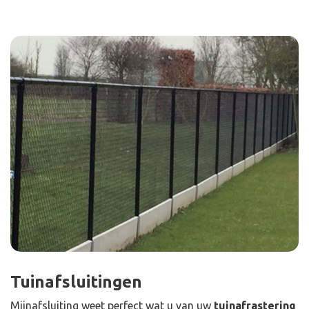
Tuinafsluitingen
Mijnafsluiting weet perfect wat u van uw
tuinafrastering