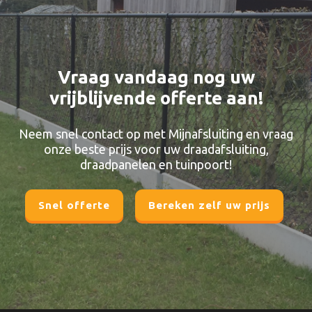
Vraag vandaag nog uw
vrijblijvende offerte aan!
Neem snel contact op met Mijnafsluiting en vraag
onze beste prijs voor uw draadafsluiting,
draadpanelen en tuinpoort!
Snel offerte
Bereken zelf uw prijs